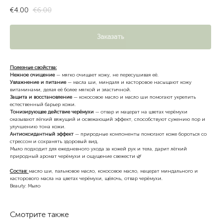
€
4.00
€
6.00
Заказать
Полезные свойства:
Нежное очищение
— мягко очищает кожу, не пересушивая её.
Увлажнение и питание
— масла ши, миндаля и касторовое насыщают кожу
витаминами, делая её более мягкой и эластичной.
Защита и восстановление
— кокосовое масло и масло ши помогают укрепить
естественный барьер кожи.
Тонизирующее действие черёмухи
— отвар и мацерат на цветах черёмухи
оказывают лёгкий вяжущий и освежающий эффект, способствуют сужению пор и
улучшению тона кожи.
Антиоксидантный эффект
— природные компоненты помогают коже бороться со
стрессом и сохранять здоровый вид.
Мыло подходит для ежедневного ухода за кожей рук и тела, дарит лёгкий
природный аромат черёмухи и ощущение свежести 🌿
Состав:
масло ши, пальмовое масло, кокосовое масло, мацерат миндального и
касторового масла на цветах черёмухи, щёлочь, отвар черёмухи.
Beauty: Мыло
Смотрите также