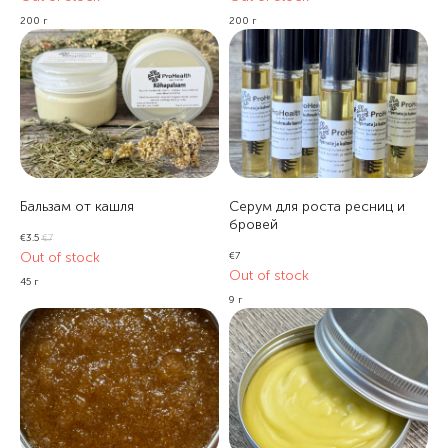
200 г
200 г
Бальзам от кашля
Серум для роста ресниц и
бровей
€
3.5
€
7
Out of stock
€
7
Out of stock
45 г
9 г