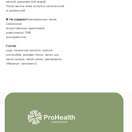
мягкой шелковистой водой.
После ванны кожа остаётся напитанной
и ухоженной.
❌ Не содержит:
минеральных масел
силиконов
искусственных красителей
агрессивных ПАВ
консервантов
Состав:
сода, лимонная кислота, sodium
cocosulfate, розовая глина, масло ши,
масло кокоса, масло какао, аромамасло
«Малина», витамин Е.