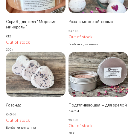
Скраб для тела "Морские
Роза с морской солью
минералы"
€
3.5
€
5
Out of stock
€
12
Out of stock
Бомбочки для ванны
250 г
Лаванда
Подтягивающая – для зрелой
кожи
€
4.5
€
6
Out of stock
€
5
€
10
Out of stock
Бомбочки для ванны
70 г