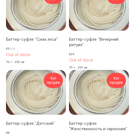
Баттер-суфле "Сила леса"
Баттер-суфле "Вечерний
ритуал"
€
5
€
10
Out of stock
€
10
Out of stock
70 г - 150 мл
70 г - 150 мл
Хит
Хит
продаж
продаж
Баттер-суфле "Детский"
Баттер-суфле
"Женственность и гармония"
€
8