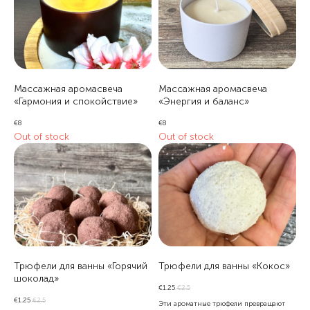
Массажная аромасвеча
Массажная аромасвеча
«Гармония и спокойствие»
«Энергия и баланс»
€
8
€
8
Out of stock
Out of stock
Трюфели для ванны «Горячий
Трюфели для ванны «Кокос»
шоколад»
€
1.25
€
2.5
€
1.25
€
2.5
Эти ароматные трюфели превращают