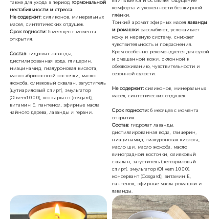
впитывается и оставляет ощущение
также для ухода в период
гормональной
комфорта и ухоженности без жирной
нестабильности и стресса
.
плёнки.
Не содержит
: силиконов, минеральных
Тонкий аромат эфирных масел
лаванды
масел, синтетических отдушек.
и ромашки
расслабляет, успокаивает
Срок годности:
6 месяцев с момента
кожу и нервную систему, снижает
открытия.
чувствительность и покраснения.
Крем особенно рекомендуется для сухой
Состав
: гидролат лаванды,
и смешанной кожи, склонной к
дистилированная вода, глицерин,
обезвоживанию, чувствительности и
ниацинамид, гиалуроновая кислота,
сезонной сухости.
масло абрикосовой косточки, масло
жожоба, оливковый сквалан, загуститель
Не содержит:
силиконов, минеральных
(цутиариловый спирт), эмульгатор
масел, синтетических отдушек.
(Olivem1000), консарвант (cosgard),
витамин Е, пантенол, эфирные масла
Срок годности:
6 месяцев с момента
чайного дерева, лаванды и герани.
открытия.
Состав:
гидролат лаванды,
дистиллированная вода, глицерин,
ниацинамид, гиалуроновая кислота,
масло ши, масло жожоба, масло
виноградной косточки, оливковый
сквалан, загуститель (цетеариловый
спирт), эмульгатор (Olivem 1000),
консервант (Cosgard), витамин Е,
пантенол, эфирные масла ромашки и
лаванды.