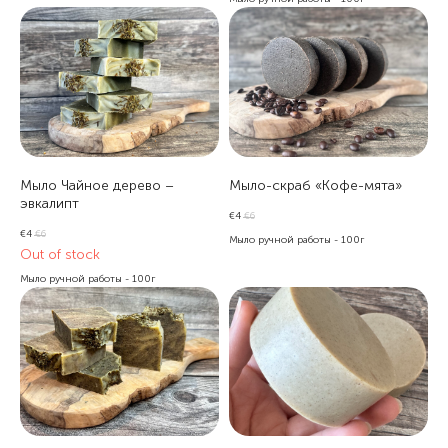
Мыло Чайное дерево –
Мыло-скраб «Кофе-мята»
эвкалипт
€
4
€
6
€
4
€
6
Мыло ручной работы - 100г
Out of stock
Мыло ручной работы - 100г