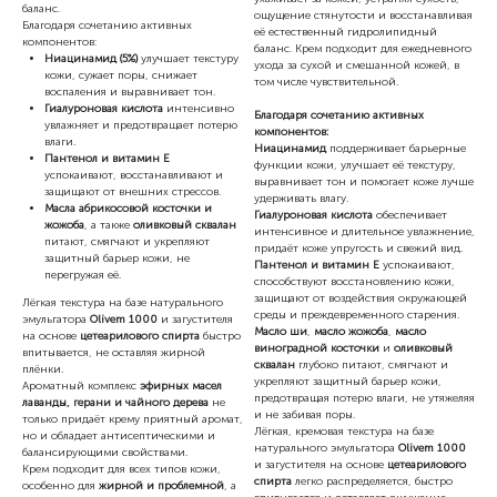
баланс.
ощущение стянутости и восстанавливая
Благодаря сочетанию активных
её естественный гидролипидный
компонентов:
баланс. Крем подходит для ежедневного
Ниацинамид (5%)
улучшает текстуру
ухода за сухой и смешанной кожей, в
кожи, сужает поры, снижает
том числе чувствительной.
воспаления и выравнивает тон.
Гиалуроновая кислота
интенсивно
Благодаря сочетанию активных
увлажняет и предотвращает потерю
компонентов:
влаги.
Ниацинамид
поддерживает барьерные
Пантенол и витамин Е
функции кожи, улучшает её текстуру,
успокаивают, восстанавливают и
выравнивает тон и помогает коже лучше
защищают от внешних стрессов.
удерживать влагу.
Масла абрикосовой косточки и
Гиалуроновая кислота
обеспечивает
жожоба
, а также
оливковый сквалан
интенсивное и длительное увлажнение,
питают, смягчают и укрепляют
придаёт коже упругость и свежий вид.
защитный барьер кожи, не
Пантенол и витамин Е
успокаивают,
перегружая её.
способствуют восстановлению кожи,
защищают от воздействия окружающей
Лёгкая текстура на базе натурального
среды и преждевременного старения.
эмульгатора
Olivem 1000
и загустителя
Масло ши
,
масло жожоба
,
масло
на основе
цетеарилового спирта
быстро
виноградной косточки
и
оливковый
впитывается, не оставляя жирной
сквалан
глубоко питают, смягчают и
плёнки.
укрепляют защитный барьер кожи,
Ароматный комплекс
эфирных масел
предотвращая потерю влаги, не утяжеляя
лаванды, герани и чайного дерева
не
и не забивая поры.
только придаёт крему приятный аромат,
Лёгкая, кремовая текстура на базе
но и обладает антисептическими и
натурального эмульгатора
Olivem 1000
балансирующими свойствами.
и загустителя на основе
цетеарилового
Крем подходит для всех типов кожи,
спирта
легко распределяется, быстро
особенно для
жирной и проблемной
, а