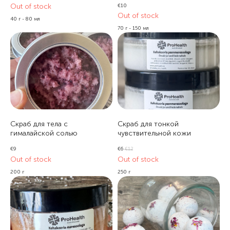
Out of stock
€
10
Out of stock
40 г - 80 мл
70 г - 150 мл
Скраб для тела с
Скраб для тонкой
гималайской солью
чувствительной кожи
€
9
€
6
€
12
Out of stock
Out of stock
200 г
250 г