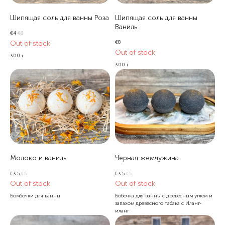
Шипящая соль для ванны Роза
Шипящая соль для ванны
Ваниль
€
4
€
8
Out of stock
€
8
Out of stock
300 г
300 г
Молоко и ваниль
Черная жемчужина
€
3.5
€
5
€
3.5
€
5
Out of stock
Out of stock
Бомбочки для ванны
Бобочка для ванны с древесным углем и
запахом древесного табака с Иланг-
иланг