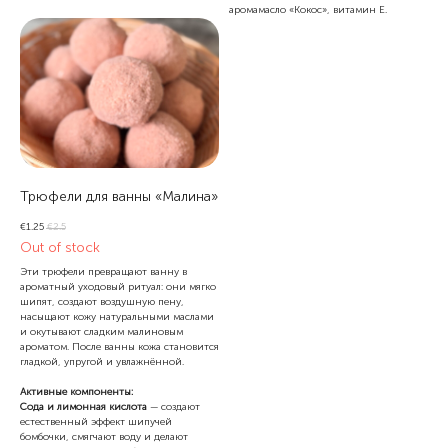
аромамасло «Кокос», витамин Е.
Трюфели для ванны «Малина»
€
1.25
€
2.5
Out of stock
Эти трюфели превращают ванну в
ароматный уходовый ритуал: они мягко
шипят, создают воздушную пену,
насыщают кожу натуральными маслами
и окутывают сладким малиновым
ароматом. После ванны кожа становится
гладкой, упругой и увлажнённой.
Активные компоненты:
Сода и лимонная кислота
— создают
естественный эффект шипучей
бомбочки, смягчают воду и делают