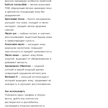
ванную процедуру особенно приятной.
Sodium cocosulfate
— мягкое кокосовое
ПАВ, образующее лёгкую кремовую пену
и деликатно очищающее кожу без
раздражения.
Бронзовая глина
— богата минералами,
улучшает тон кожи, очищает и мягко
матирует, придаёт лёгкое здоровое
сияние.
Масло ши
— глубоко питает и смягчает,
восстанавливает защитный барьер кожи
и предотвращает сухость.
Кокосовое масло
— насыщает кожу
жирными кислотами, повышает
эластичность и придаёт шелковистость.
Масло какао
— делает кожу более
упругой, защищает от обезвоживания и
добавляет мягкость.
Аромамасло «Малина»
— сладкий,
сочный и яркий ягодный аромат,
создающий ощущение летнего дня.
Витамин Е
— сильный антиоксидант,
который защищает кожу, продлевает её
молодость и улучшает восстановление.
Как использовать
Положите один трюфель в тёплую
ванну, дайте ему полностью
раствориться и расслабьтесь,
наслаждаясь ягодным ароматом и