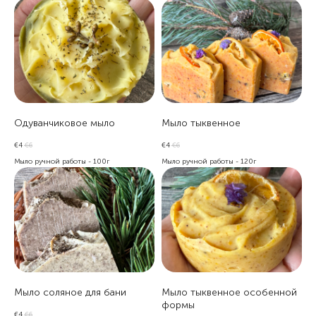
Одуванчиковое мыло
Мыло тыквенное
€
4
€
6
€
4
€
6
Мыло ручной работы - 100г
Мыло ручной работы - 120г
Мыло соляное для бани
Мыло тыквенное особенной
формы
€
4
€
6