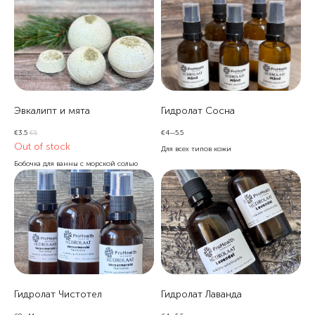
Эвкалипт и мята
Гидролат Сосна
€
3.5
€
5
€
4—5.5
Out of stock
Для всех типов кожи
Бобочка для ванны с морской солью
Гидролат Чистотел
Гидролат Лаванда