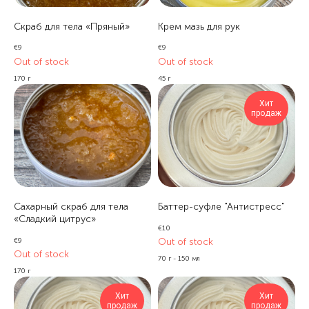
Скраб для тела «Пряный»
Крем мазь для рук
€
9
€
9
Out of stock
Out of stock
170 г
45 г
Хит
продаж
Сахарный скраб для тела
Баттер-суфле "Антистресс"
«Сладкий цитрус»
€
10
Out of stock
€
9
Out of stock
70 г - 150 мл
170 г
Хит
Хит
продаж
продаж