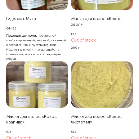
Гидролат Мята
Маска для волос «Кокос-
хвоя»
€
4—5.5
€
13
Подходит для кожи:
нормальной,
Out of stock
комбинированной, жирной, склонной
к воспалениям и чувствительной.
200 г
Идеален для кожи, нуждающейся в
освежении, тонизации и регуляции
себума.
Маска для волос «Кокос-
Маска для волос «Кокос-
крапива»
чистотел»
€
13
€
13
Out of stock
Out of stock