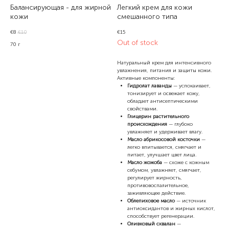
Балансирующая - для жирной
Легкий крем для кожи
кожи
смешанного типа
€
8
€
10
€
15
Out of stock
70 г
Натуральный крем
для интенсивного
увлажнения, питания и защиты кожи.
Активные компоненты:
Гидролат лаванды
— успокаивает,
тонизирует и освежает кожу,
обладает антисептическими
свойствами.
Глицерин растительного
происхождения
— глубоко
увлажняет и удерживает влагу.
Масло абрикосовой косточки
—
легко впитывается, смягчает и
питает, улучшает цвет лица.
Масло жожоба
— схоже с кожным
себумом, увлажняет, смягчает,
регулирует жирность,
противовоспалительное,
заживляющее действие.
Облепиховое масло
— источник
антиоксидантов и жирных кислот,
способствует регенерации.
Оливковый сквалан
—