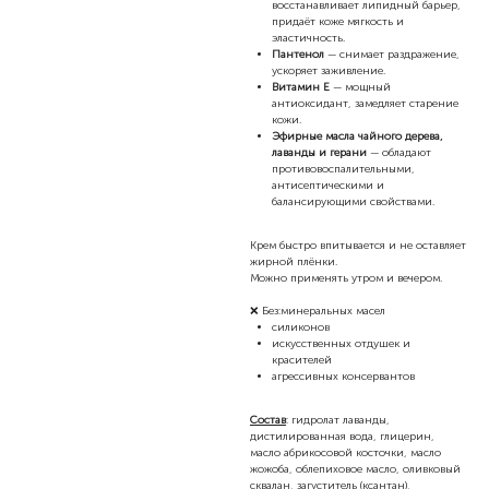
восстанавливает липидный барьер,
придаёт коже мягкость и
эластичность.
Пантенол
— снимает раздражение,
ускоряет заживление.
Витамин Е
— мощный
антиоксидант, замедляет старение
кожи.
Эфирные масла чайного дерева,
лаванды и герани
— обладают
противовоспалительными,
антисептическими и
балансирующими свойствами.
Крем быстро впитывается и не оставляет
жирной плёнки.
Можно применять утром и вечером.
❌ Без:минеральных масел
силиконов
искусственных отдушек и
красителей
агрессивных консервантов
Состав
: гидролат лаванды,
дистилированная вода, глицерин,
масло абрикосовой косточки, масло
жожоба, облепиховое масло, оливковый
сквалан, загуститель (ксантан),