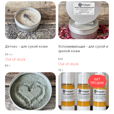
Детокс - для сухой кожи
Успокаивающая - для сухой и
зрелой кожи
€
5
€
10
Out of stock
€
10
Out of stock
80 г
70 г
ХИТ
ПРОДАЖ