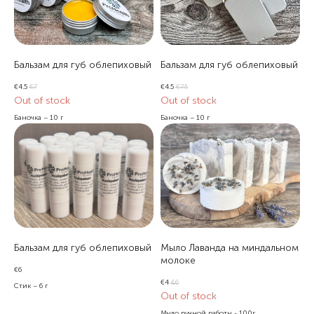
Бальзам для губ облепиховый
Бальзам для губ облепиховый
€
4.5
€
7
€
4.5
€
7.5
Out of stock
Out of stock
Баночка – 10 г
Баночка – 10 г
Бальзам для губ облепиховый
Мыло Лаванда на миндальном
молоке
€
6
€
4
€
6
Стик – 6 г
Out of stock
Мыло ручной работы - 100г