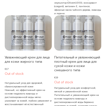
эмульгатор (Olivem1000), консарвант
(cosgard), витамин Е, пантенол,
эфирные масла чайного дерева, лаванды
и герани.
Увлажняющий крем для лица
Питательный и увлажняющий
для кожи жирного типа
плотный крем для лица для
сухой кожи и кожи
€
17
смешаного типа
Out of stock
€
19
Out of stock
Натуральный уход для здоровой,
сбалансированной кожи
Натуральный уход для комфортной,
Нежный, но эффективный крем на
мягкой и увлажнённой кожи.
основе гидролата лаванды и
Питательный и увлажняющий крем на
дистиллированной воды мягко
основе гидролата лаванды и
ухаживает за кожей, глубоко увлажняет и
дистиллированной воды бережно
восстанавливает её естественный
ухаживает за кожей, устраняя сухость,