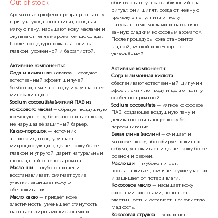
Out of stock
обычную ванну в расслабляющий спа-
ритуал: они шипят, создают нежную
Ароматные трюфели превращают ванну
кремовую пену, питают кожу
в ритуал ухода: они шипят, создавая
натуральными маслами и наполняют
мягкую пену, насыщают кожу маслами и
ванную сладким кокосовым ароматом.
окутывают тёплым ароматом шоколада.
После процедуры кожа становится
После процедуры кожа становится
гладкой, мягкой и комфортно
гладкой, ухоженной и бархатистой.
увлажнённой
Активные компоненты:
Активные компоненты:
Сода и лимонная кислота
— создают
Сода и лимонная кислота
—
естественный эффект шипучей
обеспечивают естественный шипучий
бомбочки, смягчают воду и улучшают её
эффект, смягчают воду и делают ванну
минерализацию.
особенно приятной.
Sodium cocosulfate (мягкий ПАВ из
Sodium cocosulfate
— мягкое кокосовое
кокосового масла)
— образует воздушную
ПАВ, создающее воздушную пену и
кремовую пену, бережно очищает кожу,
деликатно очищающее кожу без
не нарушая её защитный барьер.
пересушивания.
Какао-порошок
— источник
Белая глина (каолин)
— очищает и
антиоксидантов, улучшает
матирует кожу, абсорбирует излишки
микроциркуляцию, делает кожу более
себума, успокаивает и делает кожу более
гладкой и упругой, дарит натуральный
ровной и свежей.
шоколадный оттенок аромата.
Масло ши
— глубоко питает,
Масло ши
— глубоко питает и
восстанавливает, смягчает сухие участки
восстанавливает, смягчает сухие
и защищает от потери влаги.
участки, защищает кожу от
Кокосовое масло
— насыщает кожу
обезвоживания.
жирными кислотами, повышает
Масло какао
— придаёт коже
эластичность и оставляет шелковистую
эластичность, уменьшает стянутость,
гладкость.
насыщает жирными кислотами и
Кокосовая стружка
— усиливает