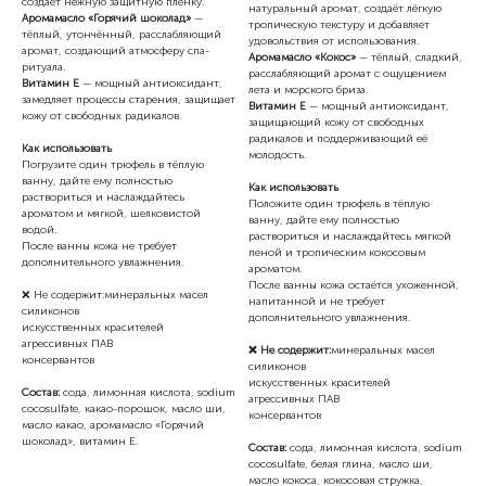
создаёт нежную защитную плёнку.
натуральный аромат, создаёт лёгкую
Аромамасло «Горячий шоколад»
—
тропическую текстуру и добавляет
тёплый, утончённый, расслабляющий
удовольствия от использования.
аромат, создающий атмосферу спа-
Аромамасло «Кокос»
— тёплый, сладкий,
ритуала.
расслабляющий аромат с ощущением
Витамин Е
— мощный антиоксидант,
лета и морского бриза.
замедляет процессы старения, защищает
Витамин Е
— мощный антиоксидант,
кожу от свободных радикалов.
защищающий кожу от свободных
радикалов и поддерживающий её
Как использовать
молодость.
Погрузите один трюфель в тёплую
ванну, дайте ему полностью
Как использовать
раствориться и наслаждайтесь
Положите один трюфель в тёплую
ароматом и мягкой, шелковистой
ванну, дайте ему полностью
водой.
раствориться и наслаждайтесь мягкой
После ванны кожа не требует
пеной и тропическим кокосовым
дополнительного увлажнения.
ароматом.
После ванны кожа остаётся ухоженной,
❌ Не содержит:минеральных масел
напитанной и не требует
силиконов
дополнительного увлажнения.
искусственных красителей
агрессивных ПАВ
❌ Не содержит:
минеральных масел
консервантов
силиконов
искусственных красителей
Состав:
сода, лимонная кислота, sodium
агрессивных ПАВ
cocosulfate, какао-порошок, масло ши,
консервантов
масло какао, аромамасло «Горячий
шоколад», витамин Е.
Состав:
сода, лимонная кислота, sodium
cocosulfate, белая глина, масло ши,
масло кокоса, кокосовая стружка,