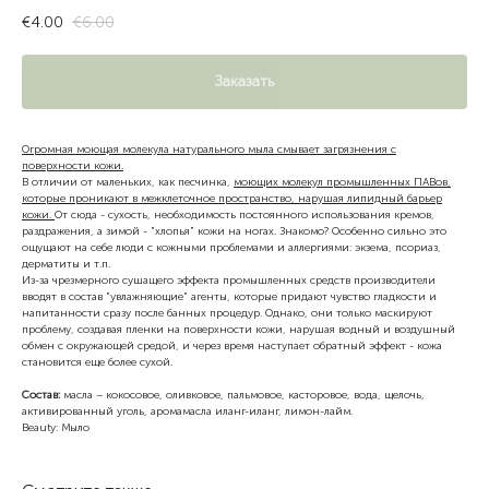
€
4.00
€
6.00
Заказать
Огромная моющая молекула натурального мыла смывает загрязнения с
поверхности кожи.
В отличии от маленьких, как песчинка,
моющих молекул промышленных ПАВов,
которые проникают в межклеточное пространство, нарушая липидный барьер
кожи.
От сюда - сухость, необходимость постоянного использования кремов,
раздражения, а зимой - "хлопья" кожи на ногах. Знакомо? Особенно сильно это
ощущают на себе люди с кожными проблемами и аллергиями: экзема, псориаз,
дерматиты и т.п.
Из-за чрезмерного сушащего эффекта промышленных средств производители
вводят в состав "увлажняющие" агенты, которые придают чувство гладкости и
напитанности сразу после банных процедур. Однако, они только маскируют
проблему, создавая пленки на поверхности кожи, нарушая водный и воздушный
обмен с окружающей средой, и через время наступает обратный эффект - кожа
становится еще более сухой.
Состав:
масла – кокосовое, оливковое, пальмовое, касторовое, вода, щелочь,
активированный уголь, аромамасла иланг-иланг, лимон-лайм.
Beauty: Мыло