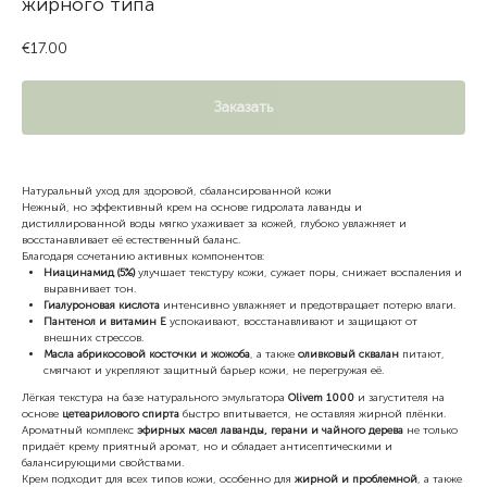
жирного типа
€
17.00
Заказать
Натуральный уход для здоровой, сбалансированной кожи
Нежный, но эффективный крем на основе гидролата лаванды и
дистиллированной воды мягко ухаживает за кожей, глубоко увлажняет и
восстанавливает её естественный баланс.
Благодаря сочетанию активных компонентов:
Ниацинамид (5%)
улучшает текстуру кожи, сужает поры, снижает воспаления и
выравнивает тон.
Гиалуроновая кислота
интенсивно увлажняет и предотвращает потерю влаги.
Пантенол и витамин Е
успокаивают, восстанавливают и защищают от
внешних стрессов.
Масла абрикосовой косточки и жожоба
, а также
оливковый сквалан
питают,
смягчают и укрепляют защитный барьер кожи, не перегружая её.
Лёгкая текстура на базе натурального эмульгатора
Olivem 1000
и загустителя на
основе
цетеарилового спирта
быстро впитывается, не оставляя жирной плёнки.
Ароматный комплекс
эфирных масел лаванды, герани и чайного дерева
не только
придаёт крему приятный аромат, но и обладает антисептическими и
балансирующими свойствами.
Крем подходит для всех типов кожи, особенно для
жирной и проблемной
, а также