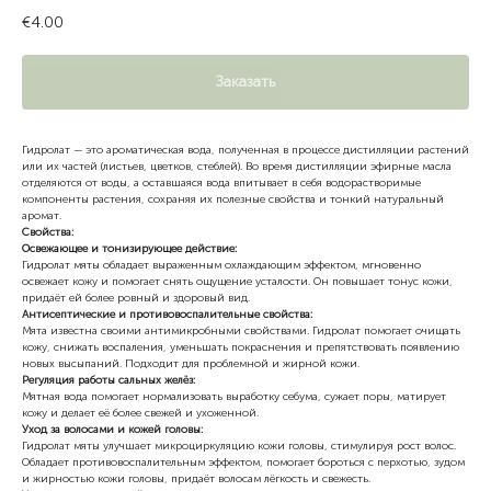
€
4.00
Заказать
Гидролат — это ароматическая вода, полученная в процессе дистилляции растений
или их частей (листьев, цветков, стеблей). Во время дистилляции эфирные масла
отделяются от воды, а оставшаяся вода впитывает в себя водорастворимые
компоненты растения, сохраняя их полезные свойства и тонкий натуральный
аромат.
Свойства:
Освежающее и тонизирующее действие:
Гидролат мяты обладает выраженным охлаждающим эффектом, мгновенно
освежает кожу и помогает снять ощущение усталости. Он повышает тонус кожи,
придаёт ей более ровный и здоровый вид.
Антисептические и противовоспалительные свойства:
Мята известна своими антимикробными свойствами. Гидролат помогает очищать
кожу, снижать воспаления, уменьшать покраснения и препятствовать появлению
новых высыпаний. Подходит для проблемной и жирной кожи.
Регуляция работы сальных желёз:
Мятная вода помогает нормализовать выработку себума, сужает поры, матирует
кожу и делает её более свежей и ухоженной.
Уход за волосами и кожей головы:
Гидролат мяты улучшает микроциркуляцию кожи головы, стимулируя рост волос.
Обладает противовоспалительным эффектом, помогает бороться с перхотью, зудом
и жирностью кожи головы, придаёт волосам лёгкость и свежесть.