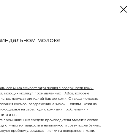
миндальном молоке
ьного мыла смывает загрязнения с поверхности кожи.
ка,
моющих молекул промышленных ПАВов, которые
анство, нарушая липидный барьер кожи.
От сюда - сухость,
ования кремов, раздражения, а зимой - "хлопья" кожи на
это ощущают на себе люди с кожными проблемами и
иты и т.п.
та промышленных средств производители вводят в состав
дают чувство гладкости и напитанности сразу после банных
ируют проблему, создавая пленки на поверхности кожи,