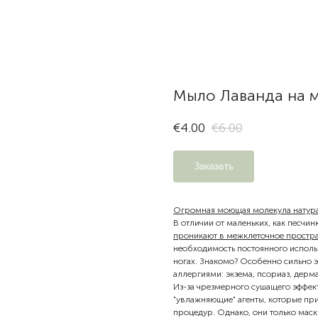
Мыло Лаванда на 
€
4.00
€
6.00
Заказать
Огромная моющая молекула натурал
В отличии от маленьких, как песчин
проникают в межклеточное простр
необходимость постоянного использ
ногах. Знакомо? Особенно сильно 
аллергиями: экзема, псориаз, дермат
Из-за чрезмерного сушащего эффек
"увлажняющие" агенты, которые при
процедур. Однако, они только маск