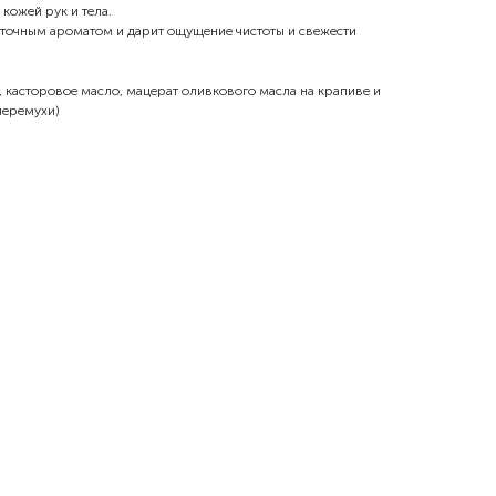
кожей рук и тела.
точным ароматом и дарит ощущение чистоты и свежести
, касторовое масло, мацерат оливкового масла на крапиве и
 черемухи)