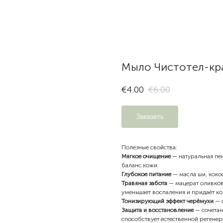
Мыло Чистотел-кр
€
4.00
€
6.00
Заказать
Полезные свойства:
Мягкое очищение
— натуральная пен
баланс кожи.
Глубокое питание
— масла ши, кокос
Травяная забота
— мацерат оливково
уменьшает воспаления и придаёт ко
Тонизирующий эффект черёмухи
— о
Защита и восстановление
— сочетан
способствует естественной регенер