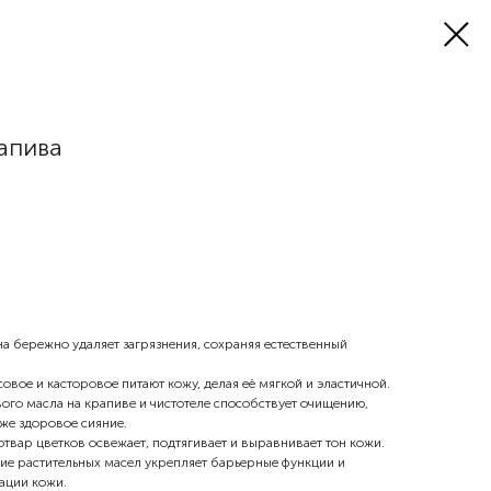
апива
а бережно удаляет загрязнения, сохраняя естественный
овое и касторовое питают кожу, делая её мягкой и эластичной.
го масла на крапиве и чистотеле способствует очищению,
же здоровое сияние.
твар цветков освежает, подтягивает и выравнивает тон кожи.
ие растительных масел укрепляет барьерные функции и
ации кожи.