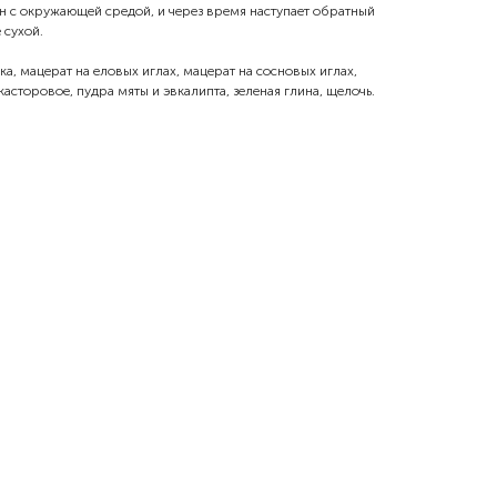
 с окружающей средой, и через время наступает обратный
 сухой.
а, мацерат на еловых иглах, мацерат на сосновых иглах,
касторовое, пудра мяты и эвкалипта, зеленая глина, щелочь.