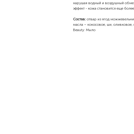
нарушая водный и воздушный обмен
эффект - кожа становится еще более
Состав:
отвар из ягод можжевельник
масла – кокосовое, ши, оливковое, 
Beauty: Мыло