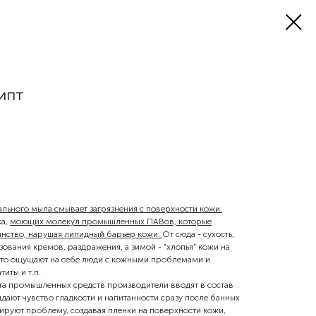
ипт
ьного мыла смывает загрязнения с поверхности кожи.
ка,
моющих молекул промышленных ПАВов, которые
анство, нарушая липидный барьер кожи.
От сюда - сухость,
ования кремов, раздражения, а зимой - "хлопья" кожи на
это ощущают на себе люди с кожными проблемами и
иты и т.п.
та промышленных средств производители вводят в состав
дают чувство гладкости и напитанности сразу после банных
ируют проблему, создавая пленки на поверхности кожи,