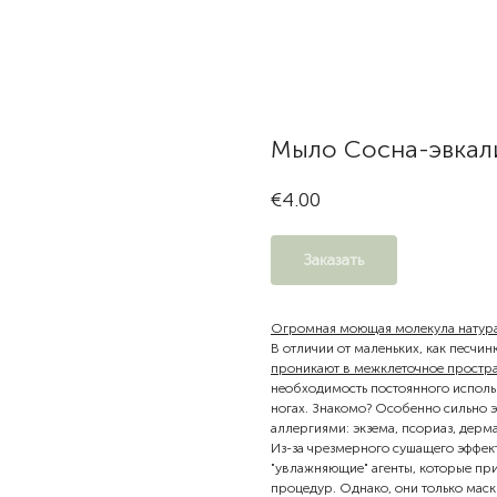
Мыло Сосна-эвкал
€
4.00
Заказать
Огромная моющая молекула натурал
В отличии от маленьких, как песчин
проникают в межклеточное простр
необходимость постоянного использ
ногах. Знакомо? Особенно сильно 
аллергиями: экзема, псориаз, дермат
Из-за чрезмерного сушащего эффек
"увлажняющие" агенты, которые при
процедур. Однако, они только маск