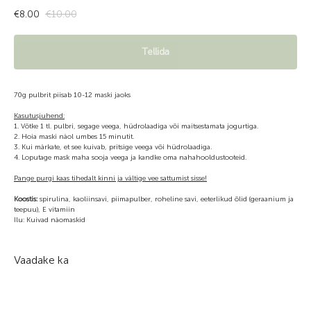
€
8.00
€
10.00
Tellida
70g pulbrit piisab 10-12 maski jaoks
Kasutusjuhend:
1. Võtke 1 tl. pulbri, segage veega, hüdrolaadiga või maitsestamata jogurtiga.
2. Hoia maski näol umbes 15 minutit.
3. Kui märkate, et see kuivab, pritsige veega või hüdrolaadiga.
4. Loputage mask maha sooja veega ja kandke oma nahahooldustooteid.
Pange purgi kaas tihedalt kinni ja vältige vee sattumist sisse!
Koostis:
spirulina, kaoliinsavi, piimapulber, roheline savi, eeterlikud õlid (geraanium ja
teepuu), E vitamiin
Ilu: Kuivad näomaskid
Vaadake ka